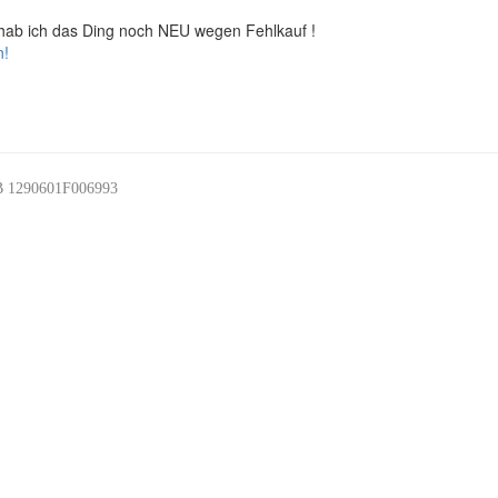
 hab ich das Ding noch NEU wegen Fehlkauf !
n!
DB 1290601F006993