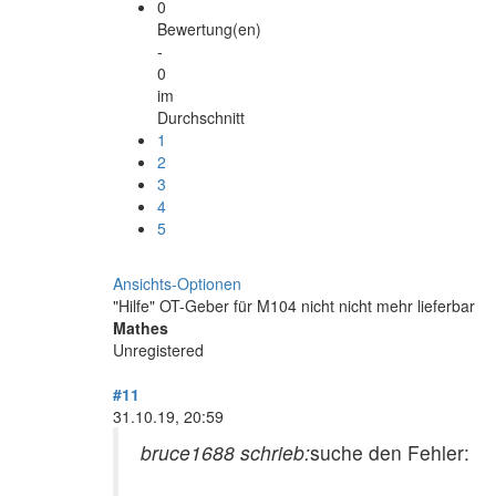
0
Bewertung(en)
-
0
im
Durchschnitt
1
2
3
4
5
Ansichts-Optionen
"Hilfe" OT-Geber für M104 nicht nicht mehr lieferbar
Mathes
Unregistered
#11
31.10.19, 20:59
bruce1688 schrieb:
suche den Fehler: