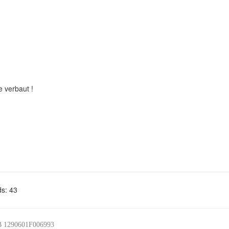
e verbaut !
ds:
43
DB 1290601F006993