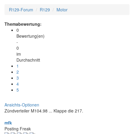
R129-Forum
R129
Motor
Themabewertung:
0
Bewertung(en)
-
0
im
Durchschnitt
1
2
3
4
5
Ansichts-Optionen
Zündverteiler M104.98 ... Klappe die 217.
mfk
Posting Freak