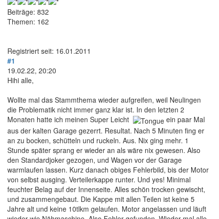
Beiträge: 832
Themen: 162
Registriert seit: 16.01.2011
#1
19.02.22, 20:20
Hihi alle,
Wollte mal das Stammthema wieder aufgreifen, weil Neulingen
die Problematik nicht immer ganz klar ist. In den letzten 2
Monaten hatte ich meinen Super Leicht
ein paar Mal
aus der kalten Garage gezerrt. Resultat. Nach 5 Minuten fing er
an zu bocken, schütteln und ruckeln. Aus. Nix ging mehr. 1
Stunde später sprang er wieder an als wäre nix gewesen. Also
den Standardjoker gezogen, und Wagen vor der Garage
warmlaufen lassen. Kurz danach obiges Fehlerbild, bis der Motor
von selbst ausging. Verteilerkappe runter. Und yes! Minimal
feuchter Belag auf der Innenseite. Alles schön trocken gewischt,
und zusammengebaut. Die Kappe mit allen Teilen ist keine 5
Jahre alt und keine 10tlkm gelaufen. Motor angelassen und läuft
wieder wie Nähmaschine. Also Fehler gefunden. Wieder mal alle