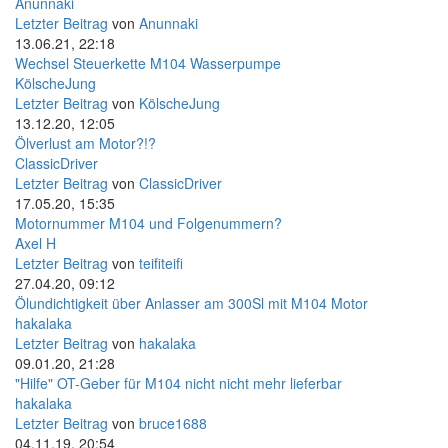
Anunnaki
Letzter Beitrag
von
Anunnaki
13.06.21, 22:18
Wechsel Steuerkette M104 Wasserpumpe
KölscheJung
Letzter Beitrag
von
KölscheJung
13.12.20, 12:05
Ölverlust am Motor?!?
ClassicDriver
Letzter Beitrag
von
ClassicDriver
17.05.20, 15:35
Motornummer M104 und Folgenummern?
Axel H
Letzter Beitrag
von
teifiteifi
27.04.20, 09:12
Ölundichtigkeit über Anlasser am 300Sl mit M104 Motor
hakalaka
Letzter Beitrag
von
hakalaka
09.01.20, 21:28
"Hilfe" OT-Geber für M104 nicht nicht mehr lieferbar
hakalaka
Letzter Beitrag
von
bruce1688
04.11.19, 20:54