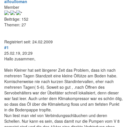
aifoulloman
Member
Beiträge: 152
Themen: 27
Registriert seit: 24.02.2009
#1
25.02.19, 20:29
Hallo zusammen,
Mein Kleiner hat seit längerer Zeit das Problem, dass ich nach
mehreren Tagen Standzeit eine kleine Ölfütze am Boden habe.
Komischerweise nie nach kurzen Standintervallen, eher nach
mehreren Tagen( 5-6). Soweit so gut , .nach Öffnen des
Servobehälters war der Übeltäter schnell lokalisiert, denn dieser
war fast leer. Auch unter dem Klimakompressor war es schön ölig,
so dass das Öl über die Klimaleitung floss und am tiefsten Punkt
in die Bodenpappe tropfte.
Nun liest man viel von Verbindungsschläuchen und deren
Schellen. Nur kann es sein, dass damit nur die Pumpen vom V 8
gemeint sind und die des 104er eine direkte Verbindung ohne