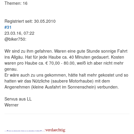
Themen: 16
Registriert seit: 30.05.2010
#31
23.03.16, 07:22
@biker750:
Wir sind zu ihm gefahren. Waren eine gute Stunde sonnige Fahrt
ins Allgäu. Hat für jede Haube ca. 40 Minuten gedauert. Kosten
waren pro Haube ca. € 70,00 - 80.00, weiß ich aber nicht mehr
genau.
Er wäre auch zu uns gekommen, hätte halt mehr gekostet und so
hatten wir das Nützliche (saubere Motorhaube) mit dem
Angenehmen (kleine Ausfahrt im Sonnenschein) verbunden.
Servus aus LL
Werner
:verdaechtig:
------- 🏁 Lieber ein alkoholweißes Freibier wie ein alkoholfreies Weißbier! 🏁 -------