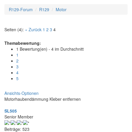
R129-Forum
R129
Motor
Seiten (4):
« Zurück
1
2
3
4
Themabewertung:
1 Bewertung(en) - 4 im Durchschnitt
1
2
3
4
5
Ansichts-Optionen
Motorhaubendämmung Kleber entfernen
SL505
Senior Member
Beiträge: 523