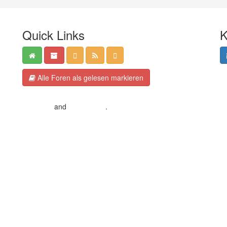
Quick Links
K
Alle Foren als gelesen markieren
Crafted by EREE
and
Android BG
.