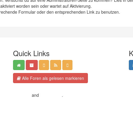
eten. Versuchst du auf eine Administratoren-Seite zu kommen? Lies in de
ktiviert worden sein oder wartet auf Aktivierung.
ntsprechende Formular oder den entsprechenden Link zu benutzen.
Quick Links
K
Alle Foren als gelesen markieren
Crafted by EREE
and
Android BG
.